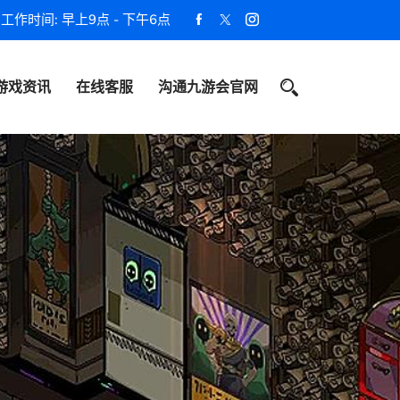
工作时间: 早上9点 - 下午6点
游戏资讯
在线客服
沟通九游会官网