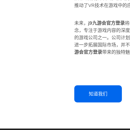
推动了VR技术在游戏中的
未来，
j9九游会官方登录
将
念，专注于游戏内容的深度
的游戏公司之一。公司计划
进一步拓展国际市场，并不
游会官方登录
带来的独特魅
知道我们