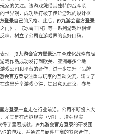
玩家的关注。该游戏凭借其独特的战斗系
的世界观，成功地打破了传统游戏的设计框
官方登录
自己的风格。此后，
j9九游会官方登录
之门》、《冰雪王国》等一系列游戏也相继
反响，树立了公司在游戏界的良好口碑。
表现，
j9九游会官方登录
还在全球化战略布局
游戏作品成功发行到欧美、亚洲等多个地
游戏公司和平台的合作，进一步提升了品牌
九游会官方登录
注重与玩家的互动交流，建立了
在这里分享游戏心得，提出意见建议，参与
会官方登录
一直走在行业前沿。公司不断投入大
，尤其是在虚拟现实（VR）、增强现实
取得了显著成就。
j9九游会官方登录
的研发团
VR的游戏，并通过与硬件厂商的紧密合作，