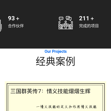
+
+
140
320
合作伙伴
完成的项目
Our Projects
经典案例