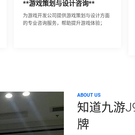
**游戏策划与设计咨询**
为游戏开发公司提供游戏策划与设计方面
的专业咨询服务，帮助提升游戏体验；
ABOUT US
知道九游J
牌