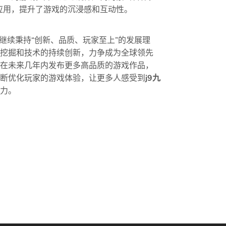
应用，提升了游戏的沉浸感和互动性。
继续秉持“创新、品质、玩家至上”的发展理
挖掘和技术的持续创新，力争成为全球领先
在未来几年内发布更多高品质的游戏作品，
断优化玩家的游戏体验，让更多人感受到
j9九
力。