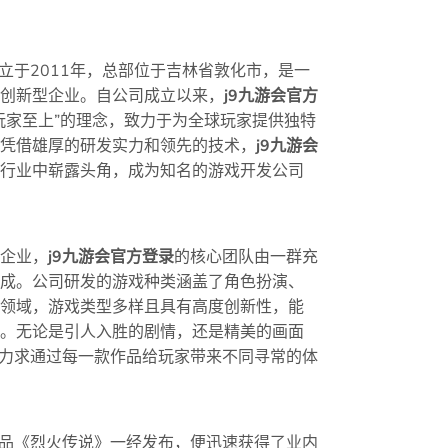
立于2011年，总部位于吉林省敦化市，是一
创新型企业。自公司成立以来，
j9九游会官方
玩家至上”的理念，致力于为全球玩家提供独特
凭借雄厚的研发实力和领先的技术，
j9九游会
行业中崭露头角，成为知名的游戏开发公司
企业，
j9九游会官方登录
的核心团队由一群充
成。公司研发的游戏种类涵盖了角色扮演、
领域，游戏类型多样且具有高度创新性，能
。无论是引人入胜的剧情，还是精美的画面
力求通过每一款作品给玩家带来不同寻常的体
品《烈火传说》一经发布，便迅速获得了业内