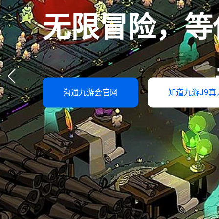
无限冒险，
沟通九游会官网
知道