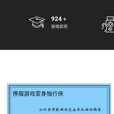
+
1400
获得奖项