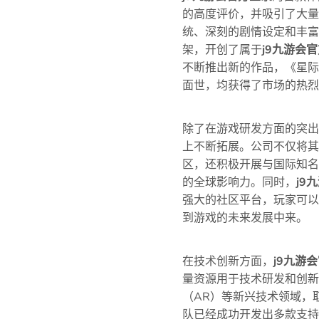
的高度评价，并吸引了大量
统、深刻的剧情设定和丰富
架，开创了属于
j9九游会
不断推出新的作品，《星际
面世，均获得了市场的热烈
除了在游戏研发方面的突出
上不断拓展。公司不仅将其
区，还积极开展与国际知名
的全球影响力。同时，
j9
强大的社区平台，玩家可以
到游戏的未来发展中来。
在技术创新方面，
j9九游
量资源用于技术研发和创新
（AR）等新兴技术领域，
队已经成功开发出多款支持