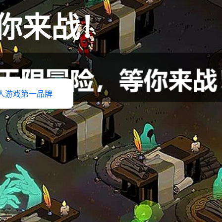
等你来战！
九游J9真人游戏第一品牌